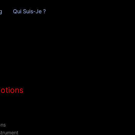
g
Qui Suis-Je ?
motions
ons
strument