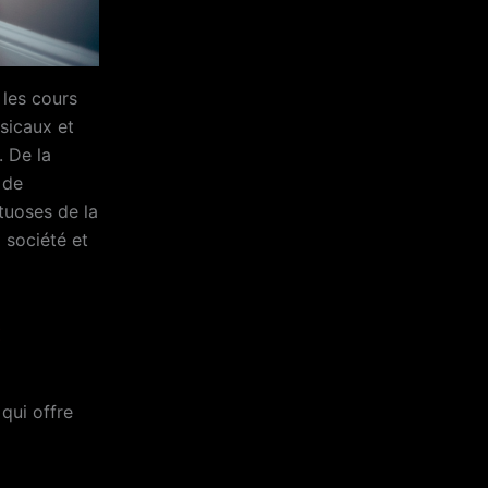
 les cours
usicaux et
. De la
 de
rtuoses de la
 société et
:
 qui offre