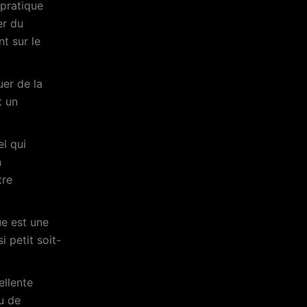
 pratique
er du
nt sur le
er de la
t un
l qui
n
tre
ue est une
i petit soit-
ellente
u de