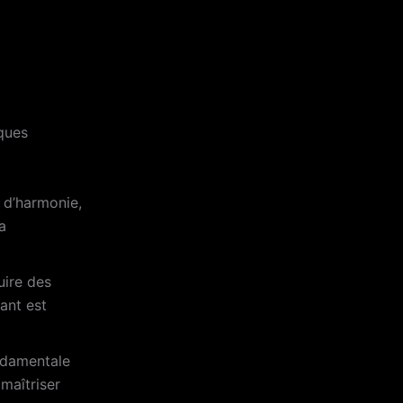
lques
e d’harmonie,
a
uire des
rant est
ndamentale
 maîtriser