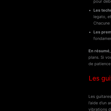
pour débu
Les tech
legato, e
Chacune a
Les prem
fondamen
En résumé,
plans. Si vo
de patience
Les gui
Les guitare
l’aide d’un 
vibrations d