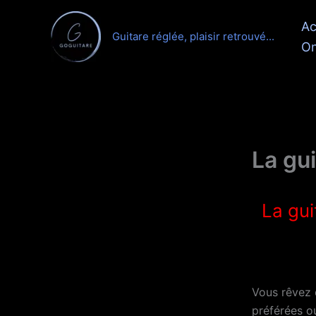
Aller
Ac
au
Guitare réglée, plaisir retrouvé...
contenu
On
La gu
La gui
Vous rêvez 
préférées o