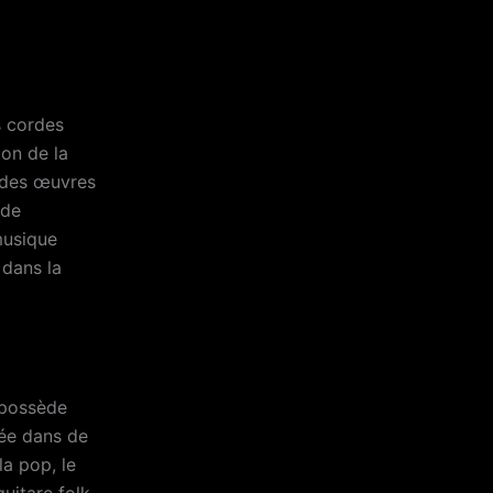
s cordes
ion de la
r des œuvres
 de
musique
 dans la
possède
sée dans de
la pop, le