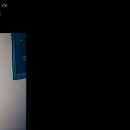
u de
t