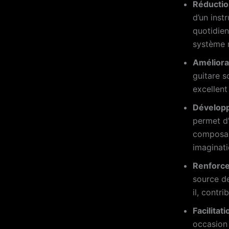
Réduction
d’un inst
quotidien
système 
Améliora
guitare s
excellent
Développ
permet d’
composan
imaginati
Renforce
source de
il, contr
Facilitati
occasion 