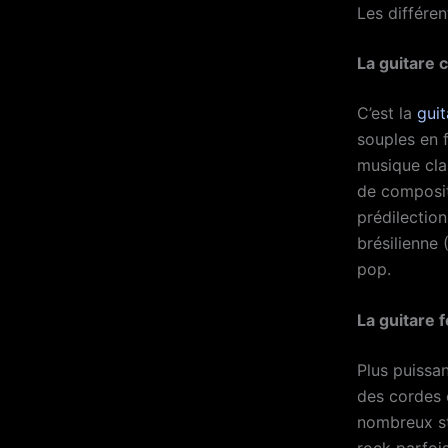
Les différe
La guitare 
C’est la
guit
souples en f
musique cla
de composit
prédilectio
brésilienne 
pop.
La guitare f
Plus puissan
des cordes e
nombreux st