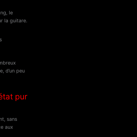
ng, le
r la guitare.
s
ombreux
re, d’un peu
état pur
nt, sans
ce aux