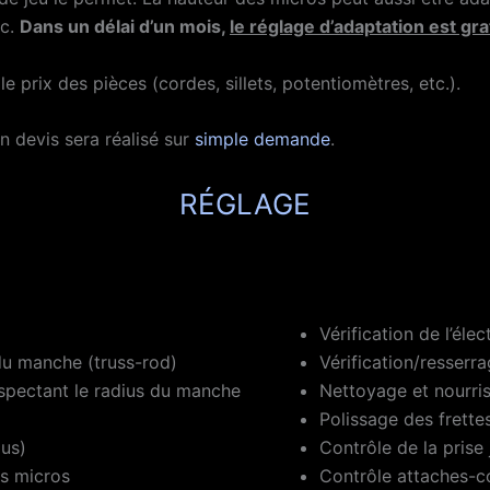
tc.
Dans un délai d’un mois,
le réglage d’adaptation est gra
 prix des pièces (cordes, sillets, potentiomètres, etc.).
n devis sera réalisé sur
simple demande
.
RÉGLAGE
Vérification de l’éle
du manche (truss-rod)
Vérification/resser
espectant le radius du manche
Nettoyage et nourris
Polissage des frette
lus)
Contrôle de la prise
es micros
Contrôle attaches-c