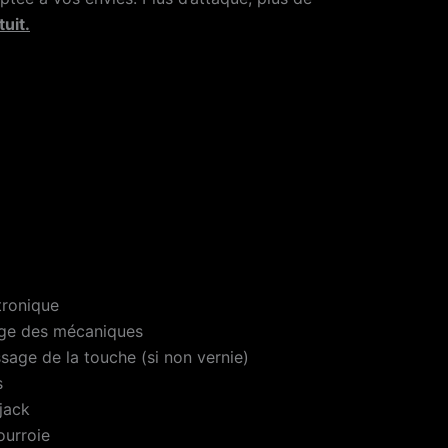
tuit.
ctronique
rage des mécaniques
sage de la touche (si non vernie)
s
 jack
ourroie