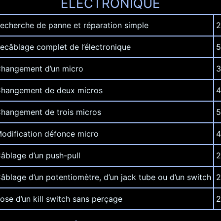
ELECTRONIQUE
echerche de panne et réparation simple
2
ecâblage complet de l’électronique
5
hangement d’un micro
3
hangement de deux micros
4
hangement de trois micros
5
odification défonce micro
4
âblage d’un push-pull
2
âblage d’un potentiomètre, d’un jack tube ou d’un switch
2
ose d’un kill switch sans perçage
2