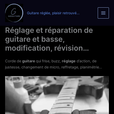
Aller
au
Guitare réglée, plaisir retrouvé...
contenu
Réglage et réparation de
guitare et basse,
modification, révision…
Corde de
guitare
qui frise, buzz,
réglage
d’action, de
justesse, changement de micro, reffretage, planimétrie…